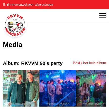
Er zijn momenteel geen afgelastingen
Media
Album: RKVVM 90’s party
Bekijk het hele album